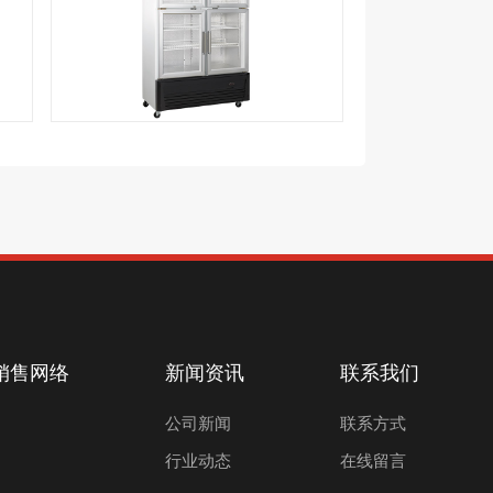
销售网络
新闻资讯
联系我们
公司新闻
联系方式
行业动态
在线留言