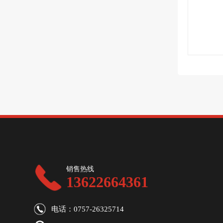
销售热线
13622664361
电话：0757-26325714