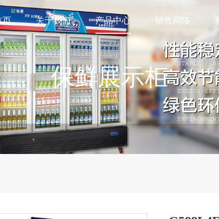
首页
关于我们
产品中心
销售网络
保鲜展示柜