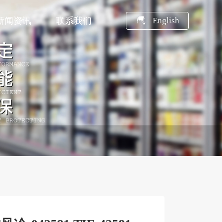
English
新闻资讯
联系我们